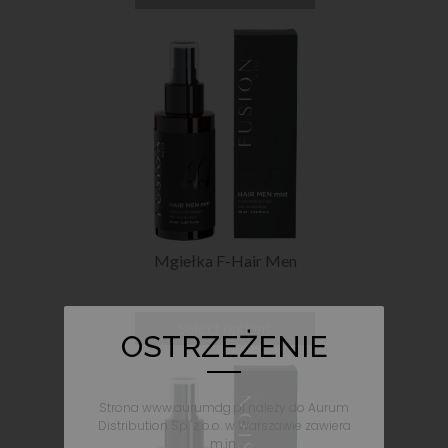
Mgiełka F-Hair Men
Select options
OSTRZEŻENIE
Strona www.aurumdg.pl należy do Aurum
Distribution Sp. z o.o. w Warszawie zawiera
m.in.