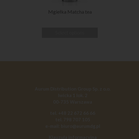
Mgiełka Matcha tea
Select options
Aurum Distribution Group Sp. z o.o.
Iwicka 1 lok. 2
00-735 Warszawa
tel. +48 22 672 66 66
tel. 798 707 105
e-mail: biuro@aurumdg.pl
Klauzula informacyjna