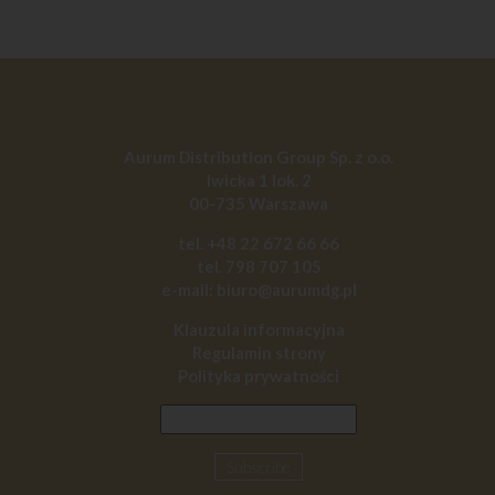
Aurum Distribution Group Sp. z o.o.
Iwicka 1 lok. 2
00-735 Warszawa
tel. +48 22 672 66 66
tel. 798 707 105
e-mail: biuro@aurumdg.pl
Klauzula informacyjna
Regulamin strony
Polityka prywatności